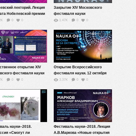
евский лекторий. Лекция
Закрытие XIV Московского
ата Нобелевской премии
фестиваля науки
зиологии или медицине
2K
0
0
1.47K
0
0
ьда Вармуса
ственное открытие XIV
Открытие Всероссийского
вского фестиваля науки
фестиваля науки. 12 октября
А0+
2018 года
7K
0
0
3.37K
0
0
валь науки–2018.
Фестиваль науки–2018. Лекция
ссия «Cмогут ли
А.В.Маркова «Новые открытия