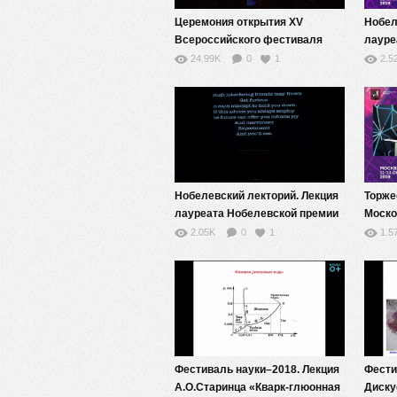
Церемония открытия XV
Нобел
Всероссийского фестиваля
лауре
науки NAUKA 0+
по фи
24.99K
0
1
2.5
Харол
Нобелевский лекторий. Лекция
Торже
лауреата Нобелевской премии
Моско
по химии Дадли Хершбаха
НАУК
2.05K
0
1
1.5
Фестиваль науки–2018. Лекция
Фести
А.О.Старинца «Кварк-глюонная
Диску