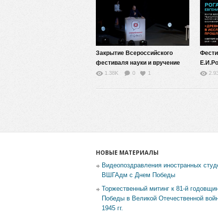
Закрытие Всероссийского
Фести
фестиваля науки и вручение
Е.И.Р
наград. 14 октября 2018 года
иссле
1.38K
0
1
2.9
НОВЫЕ МАТЕРИАЛЫ
Видеопоздравления иностранных студ
ВШГАдм с Днем Победы
Торжественный митинг к 81-й годовщи
Победы в Великой Отечественной войн
1945 гг.