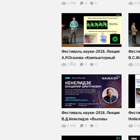
плазма и гидродинамика
андро
3.34K
0
0
2.9
черных дыр»
элект
искус
искус
Фестиваль науки–2018. Лекция
Фести
А.Р.Оганова «Компьютерный
В.С.Ж
дизайн новых
предп
2.86K
0
0
2.8
суперматериалов»
худож
мире 
резул
межд
иссле
Фестиваль науки–2018. Лекция
Фести
В.Д.Кекелидзе «Вызовы
Нобел
мегапроекта NICA»
физик
2.43K
0
0
2.4