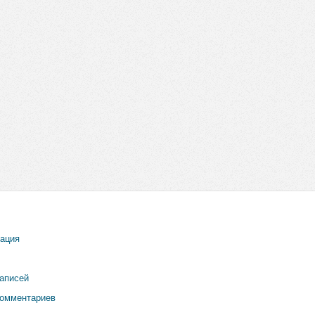
рация
записей
комментариев