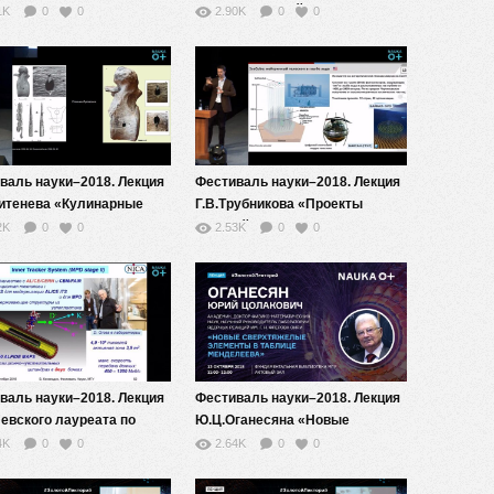
иды грезить об
в эволюционной биологии»
1K
0
0
2.90K
0
0
рических овцах? От
ственного интеллекта к
ственному сознанию»
валь науки–2018. Лекция
Фестиваль науки–2018. Лекция
итенева «Кулинарные
Г.В.Трубникова «Проекты
очтения и
мегасайенс –
2K
0
0
2.53K
0
0
ественные образы в
интернациональные магниты
Ледникового периода:
интеллекта»
ьтаты
исциплинарных
дований»
валь науки–2018. Лекция
Фестиваль науки–2018. Лекция
евского лауреата по
Ю.Ц.Оганесяна «Новые
е 2017 года Кипа Торна
сверхтяжелые элементы в
4K
0
0
2.64K
0
0
Таблице Менделеева»