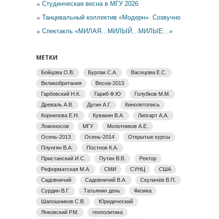
Студенческая весна в МГУ 2026
Танцевальный коллектив «Модерн». Созвучно
Спектакль «МИЛАЯ…МИЛЫЙ…МИЛЫЕ…»
МЕТКИ
Бойцова О.В.
Бурлак С.А.
Васецова Е.С.
Великобритания
Весна-2013
Гарбовский Н.К.
Гариб Ф.Ю
Голубков М.М.
Древаль А.В.
Дугин А.Г.
Кинолетопись
Корнилова Е.Н.
Кувакин В.А.
Липгарт А.А.
Ломоносов
МГУ
Молотников А.Е.
Осень-2013
Осень-2014
Открытые курсы
Плунгян В.А.
Постнов К.А.
Пристанский И.С.
Путин В.В.
Ректор
Реформатская М.А.
СМИ
СУНЦ
США
Садовничий
Садовничий В.А.
Скулачёв В.П.
Сурдин В.Г.
Татьянин день
Физика
Шапошников С.В.
Юридический
Янковский Р.М.
геополитика