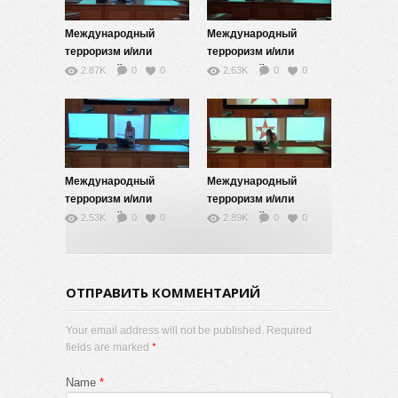
Международный
Международный
терроризм и/или
терроризм и/или
взаимодействие
взаимодействие
2.87K
0
0
2.63K
0
0
цивилизаций — 10
цивилизаций — 9
Международный
Международный
терроризм и/или
терроризм и/или
взаимодействие
взаимодействие
2.53K
0
0
2.89K
0
0
цивилизаций — 8
цивилизаций — 7
ОТПРАВИТЬ КОММЕНТАРИЙ
Your email address will not be published. Required
fields are marked
*
Name
*