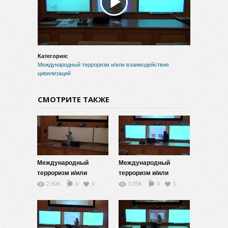
Воспроизвести
видео
Категория:
Международный терроризм и/или взаимодействие
цивилизаций
СМОТРИТЕ ТАКЖЕ
Международный
Международный
терроризм и/или
терроризм и/или
взаимодействие
взаимодействие
2.90K
0
0
3.05K
0
1
цивилизаций — 12
цивилизаций — 11