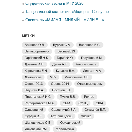
Студенческая весна в МГУ 2026
Танцевальный коллектив «Модерн». Созвучно
Спектакль «МИЛАЯ…МИЛЫЙ…МИЛЫЕ…»
МЕТКИ
Бойцова О.В.
Бурлак С.А.
Васецова Е.С.
Великобритания
Весна-2013
Гарбовский Н.К.
Гариб Ф.Ю
Голубков М.М.
Древаль А.В.
Дугин А.Г.
Кинолетопись
Корнилова Е.Н.
Кувакин В.А.
Липгарт А.А.
Ломоносов
МГУ
Молотников А.Е.
Осень-2013
Осень-2014
Открытые курсы
Плунгян В.А.
Постнов К.А.
Пристанский И.С.
Путин В.В.
Ректор
Реформатская М.А.
СМИ
СУНЦ
США
Садовничий
Садовничий В.А.
Скулачёв В.П.
Сурдин В.Г.
Татьянин день
Физика
Шапошников С.В.
Юридический
Янковский Р.М.
геополитика