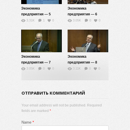
Экономика
Экономика
предприятия — 5
предприятия — 6
3.31K
1
0
3.05K
0
0
Экономика
Экономика
предприятия — 7
предприятия — 8
3.05K
0
0
3.11K
0
0
ОТПРАВИТЬ КОММЕНТАРИЙ
Your email address will not be published. Required
fields are marked
*
Name
*