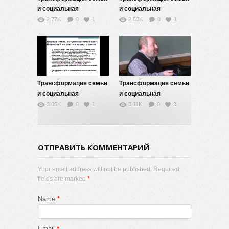
и социальная
и социальная
мобильность — 10
мобильность — 9
2.77K
0
1
2.63K
0
1
Трансформация семьи
Трансформация семьи
и социальная
и социальная
мобильность — 7
мобильность — 6
3.05K
0
1
3.11K
0
3
ОТПРАВИТЬ КОММЕНТАРИЙ
Your email address will not be published. Required
fields are marked
*
Name
*
Email
*