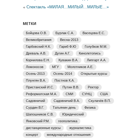
Спектакль «МИЛАЯ…МИЛЫЙ…МИЛЫЕ…»
МЕТКИ
Бойцова О.В.
Бурлак С.А.
Васецова Е.С.
Великобритания
Весна-2013
Гарбовский Н.К.
Гариб Ф.Ю
Голубков М.М.
Древаль А.В.
Дугин А.Г.
Кинолетопись
Корнилова Е.Н.
Кувакин В.А.
Липгарт А.А.
Ломоносов
МГУ
Молотников А.Е.
Осень-2013
Осень-2014
Открытые курсы
Плунгян В.А.
Постнов К.А.
Пристанский И.С.
Путин В.В.
Ректор
Реформатская М.А.
СМИ
СУНЦ
США
Садовничий
Садовничий В.А.
Скулачёв В.П.
Сурдин В.Г.
Татьянин день
Физика
Шапошников С.В.
Юридический
Янковский Р.М.
геополитика
дистанционные курсы
журналистика
концерт
международные отношения