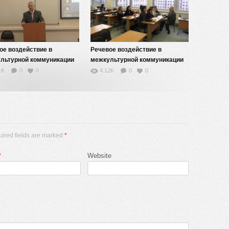
ое воздействие в
Речевое воздействие в
льтурной коммуникации
межкультурной коммуникации
— 5
1K
0
0
4.12K
0
0
uired fields are marked
*
*
Website