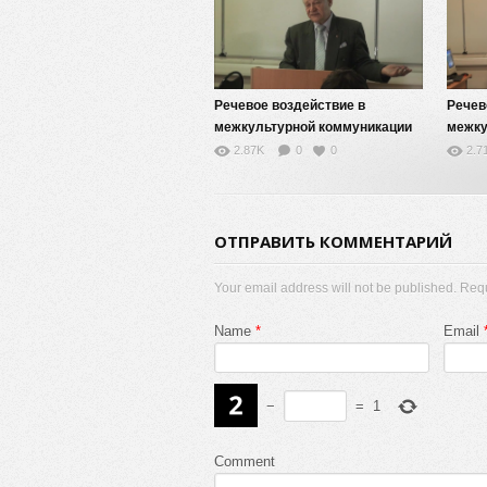
Речевое воздействие в
Речев
межкультурной коммуникации
межку
— 9
— 6
2.87K
0
0
2.7
ОТПРАВИТЬ КОММЕНТАРИЙ
Your email address will not be published. Req
Name
*
Email
−
=
1
Comment