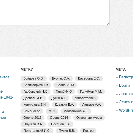
МЕТКИ
МЕТА
ентов
Регист
Бойцова О.В.
Бурлак С.А.
Васецова Е.С.
Великобритания
Весна-2013
Войти
не
Гарбовский Н.К.
Гариб Ф.Ю
Голубков М.М.
Лента 
е 1941-
Древаль А.В.
Дугин А.Г.
Кинолетопись
Лента 
Корнилова Е.Н.
Кувакин В.А.
Липгарт А.А.
WordPre
 и
Ломоносов
МГУ
Молотников А.Е.
ное
Осень-2013
Осень-2014
Открытые курсы
Плунгян В.А.
Постнов К.А.
Пристанский И.С.
Путин В.В.
Ректор