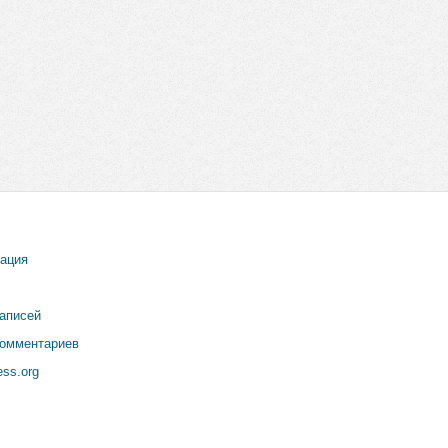
рация
записей
комментариев
ss.org