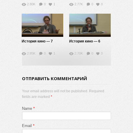
2.80K
0
1
2.77K
0
0
История кино — 7
История кино — 6
2.85K
0
1
2.70K
0
0
ОТПРАВИТЬ КОММЕНТАРИЙ
Your email address will not be published. Required
fields are marked
*
Name
*
Email
*