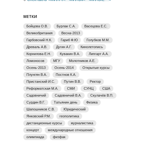
МЕТКИ
Бойцова О.В.
Бурлак С.А.
Васецова Е.С.
Великобритания
Весна-2013
Гарбовский Н.К.
Гариб Ф.Ю
Голубков М.М.
Древаль А.В.
Дугин А.Г.
Кинолетопись
Корнилова Е.Н.
Кувакин В.А.
Липгарт А.А.
Ломоносов
МГУ
Молотников А.Е.
Осень-2013
Осень-2014
Открытые курсы
Плунгян В.А.
Постнов К.А.
Пристанский И.С.
Путин В.В.
Ректор
Реформатская М.А.
СМИ
СУНЦ
США
Садовничий
Садовничий В.А.
Скулачёв В.П.
Сурдин В.Г.
Татьянин день
Физика
Шапошников С.В.
Юридический
Янковский Р.М.
геополитика
дистанционные курсы
журналистика
концерт
международные отношения
олимпиада
физфак