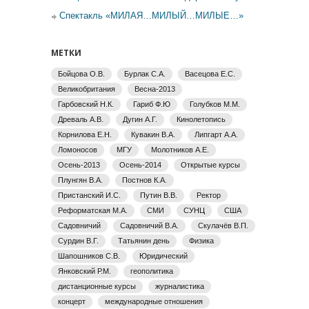
Спектакль «МИЛАЯ…МИЛЫЙ…МИЛЫЕ…»
МЕТКИ
Бойцова О.В.
Бурлак С.А.
Васецова Е.С.
Великобритания
Весна-2013
Гарбовский Н.К.
Гариб Ф.Ю
Голубков М.М.
Древаль А.В.
Дугин А.Г.
Кинолетопись
Корнилова Е.Н.
Кувакин В.А.
Липгарт А.А.
Ломоносов
МГУ
Молотников А.Е.
Осень-2013
Осень-2014
Открытые курсы
Плунгян В.А.
Постнов К.А.
Пристанский И.С.
Путин В.В.
Ректор
Реформатская М.А.
СМИ
СУНЦ
США
Садовничий
Садовничий В.А.
Скулачёв В.П.
Сурдин В.Г.
Татьянин день
Физика
Шапошников С.В.
Юридический
Янковский Р.М.
геополитика
дистанционные курсы
журналистика
концерт
международные отношения