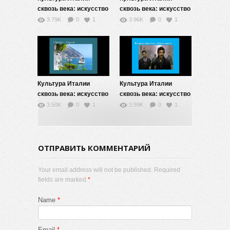
сквозь века: искусство
сквозь века: искусство
жизни — 9
жизни — 8
3.79K
0
1
3.96K
0
1
Культура Италии
Культура Италии
сквозь века: искусство
сквозь века: искусство
жизни — 7
жизни — 6
3.50K
0
1
3.99K
0
1
ОТПРАВИТЬ КОММЕНТАРИЙ
Your email address will not be published. Required
fields are marked
*
Name
*
Email
*