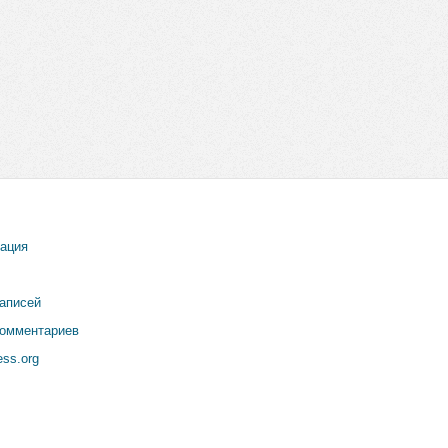
рация
записей
комментариев
ss.org