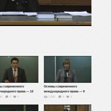
видео
ы современного
Основы современного
народного права — 10
международного права — 9
9K
0
0
2.82K
0
0