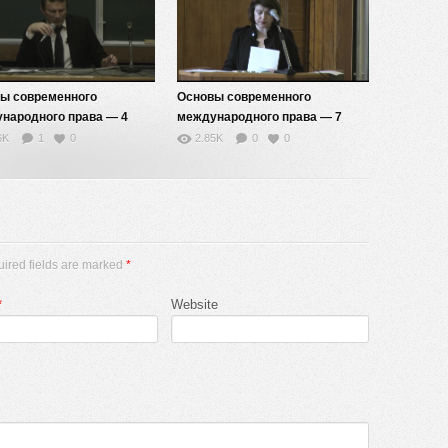
ы современного
Основы современного
народного права — 4
международного права — 7
6K
1
0
2.85K
0
0
uired fields are marked
*
*
Website