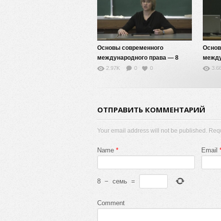
Основы современного
Основ
международного права — 8
между
2.97K
0
0
3.6
ОТПРАВИТЬ КОММЕНТАРИЙ
Your email address will not be published. Req
Name
*
Email
8
−
семь
=
Comment