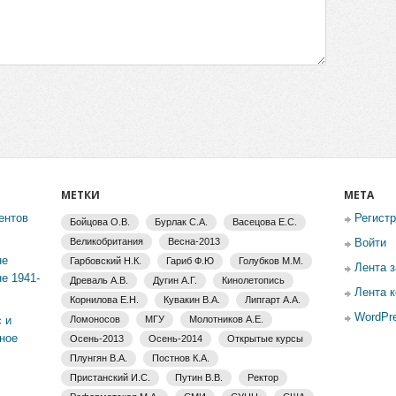
МЕТКИ
МЕТА
ентов
Регист
Бойцова О.В.
Бурлак С.А.
Васецова Е.С.
Великобритания
Весна-2013
Войти
не
Гарбовский Н.К.
Гариб Ф.Ю
Голубков М.М.
Лента 
е 1941-
Древаль А.В.
Дугин А.Г.
Кинолетопись
Лента 
Корнилова Е.Н.
Кувакин В.А.
Липгарт А.А.
WordPre
 и
Ломоносов
МГУ
Молотников А.Е.
ное
Осень-2013
Осень-2014
Открытые курсы
Плунгян В.А.
Постнов К.А.
Пристанский И.С.
Путин В.В.
Ректор