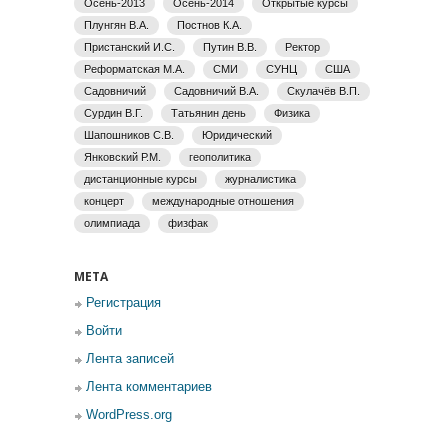
Осень-2013
Осень-2014
Открытые курсы
Плунгян В.А.
Постнов К.А.
Пристанский И.С.
Путин В.В.
Ректор
Реформатская М.А.
СМИ
СУНЦ
США
Садовничий
Садовничий В.А.
Скулачёв В.П.
Сурдин В.Г.
Татьянин день
Физика
Шапошников С.В.
Юридический
Янковский Р.М.
геополитика
дистанционные курсы
журналистика
концерт
международные отношения
олимпиада
физфак
МЕТА
Регистрация
Войти
Лента записей
Лента комментариев
WordPress.org