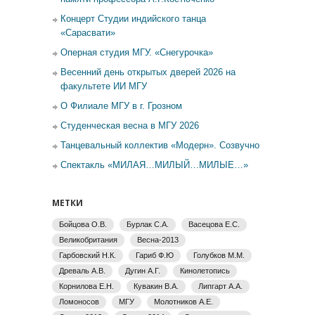
Концерт Студии индийского танца
«Сарасвати»
Оперная студия МГУ. «Снегурочка»
Весенний день открытых дверей 2026 на
факультете ИИ МГУ
О Филиале МГУ в г. Грозном
Студенческая весна в МГУ 2026
Танцевальный коллектив «Модерн». Созвучно
Спектакль «МИЛАЯ…МИЛЫЙ…МИЛЫЕ…»
МЕТКИ
Бойцова О.В.
Бурлак С.А.
Васецова Е.С.
Великобритания
Весна-2013
Гарбовский Н.К.
Гариб Ф.Ю
Голубков М.М.
Древаль А.В.
Дугин А.Г.
Кинолетопись
Корнилова Е.Н.
Кувакин В.А.
Липгарт А.А.
Ломоносов
МГУ
Молотников А.Е.