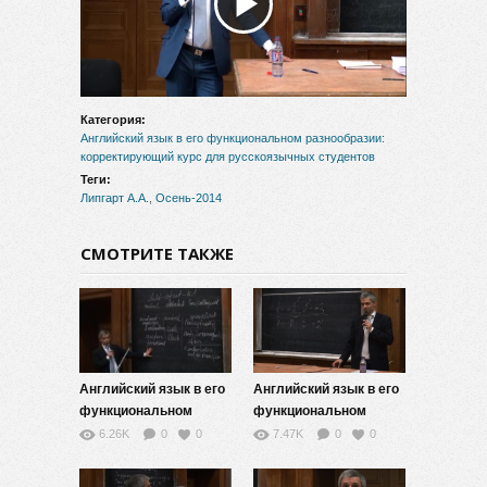
Воспроизвести
видео
Категория:
Английский язык в его функциональном разнообразии:
корректирующий курс для русскоязычных студентов
Теги:
Липгарт А.А.
,
Осень-2014
СМОТРИТЕ ТАКЖЕ
Английский язык в его
Английский язык в его
функциональном
функциональном
разнообразии — 13
разнообразии — 12
6.26K
0
0
7.47K
0
0