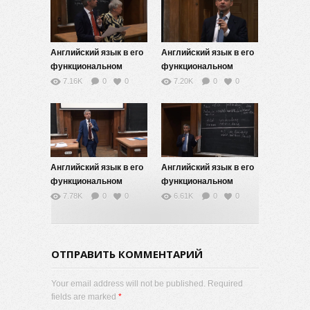
Английский язык в его
Английский язык в его
функциональном
функциональном
разнообразии — 11
разнообразии — 10
7.16K
0
0
7.20K
0
0
Английский язык в его
Английский язык в его
функциональном
функциональном
разнообразии — 9
разнообразии — 8
7.78K
0
0
6.61K
0
0
ОТПРАВИТЬ КОММЕНТАРИЙ
Your email address will not be published. Required
fields are marked
*