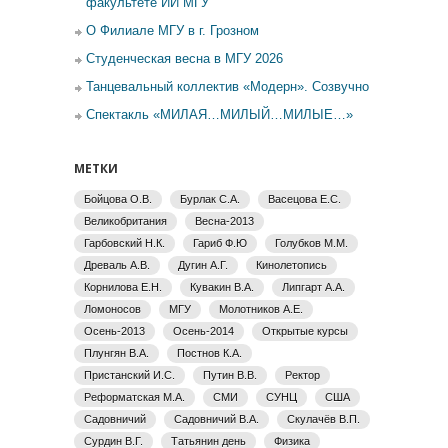
факультете ИИ МГУ
О Филиале МГУ в г. Грозном
Студенческая весна в МГУ 2026
Танцевальный коллектив «Модерн». Созвучно
Спектакль «МИЛАЯ…МИЛЫЙ…МИЛЫЕ…»
МЕТКИ
Бойцова О.В.
Бурлак С.А.
Васецова Е.С.
Великобритания
Весна-2013
Гарбовский Н.К.
Гариб Ф.Ю
Голубков М.М.
Древаль А.В.
Дугин А.Г.
Кинолетопись
Корнилова Е.Н.
Кувакин В.А.
Липгарт А.А.
Ломоносов
МГУ
Молотников А.Е.
Осень-2013
Осень-2014
Открытые курсы
Плунгян В.А.
Постнов К.А.
Пристанский И.С.
Путин В.В.
Ректор
Реформатская М.А.
СМИ
СУНЦ
США
Садовничий
Садовничий В.А.
Скулачёв В.П.
Сурдин В.Г.
Татьянин день
Физика