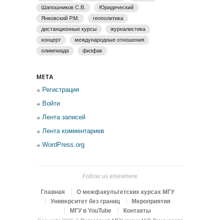
Шапошников С.В.
Юридический
Янковский Р.М.
геополитика
дистанционные курсы
журналистика
концерт
международные отношения
олимпиада
физфак
МЕТА
Регистрация
Войти
Лента записей
Лента комментариев
WordPress.org
Follow us elsewhere
Главная
О межфакультетских курсах МГУ
Университет без границ
Мероприятия
МГУ в YouTube
Контакты