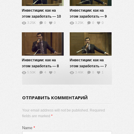
Инвестиции: как на
Инвестиции: как на
этом заработать — 10
этом заработать — 9
3.25K
0
0
3.25K
0
0
Инвестиции: как на
Инвестиции: как на
этом заработать — 8
этом заработать — 7
5.50K
4
0
3.46K
0
1
ОТПРАВИТЬ КОММЕНТАРИЙ
Your email address will not be published. Required
fields are marked
*
Name
*