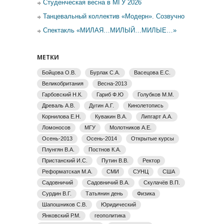
Студенческая весна в МГУ 2026
Танцевальный коллектив «Модерн». Созвучно
Спектакль «МИЛАЯ…МИЛЫЙ…МИЛЫЕ…»
МЕТКИ
Бойцова О.В.
Бурлак С.А.
Васецова Е.С.
Великобритания
Весна-2013
Гарбовский Н.К.
Гариб Ф.Ю
Голубков М.М.
Древаль А.В.
Дугин А.Г.
Кинолетопись
Корнилова Е.Н.
Кувакин В.А.
Липгарт А.А.
Ломоносов
МГУ
Молотников А.Е.
Осень-2013
Осень-2014
Открытые курсы
Плунгян В.А.
Постнов К.А.
Пристанский И.С.
Путин В.В.
Ректор
Реформатская М.А.
СМИ
СУНЦ
США
Садовничий
Садовничий В.А.
Скулачёв В.П.
Сурдин В.Г.
Татьянин день
Физика
Шапошников С.В.
Юридический
Янковский Р.М.
геополитика