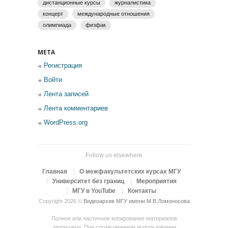
дистанционные курсы
журналистика
концерт
международные отношения
олимпиада
физфак
МЕТА
Регистрация
Войти
Лента записей
Лента комментариев
WordPress.org
Follow us elsewhere
Главная
О межфакультетских курсах МГУ
Университет без границ
Мероприятия
МГУ в YouTube
Контакты
Copyright 2026 ©
Видеоархив МГУ имени М.В.Ломоносова
Полное или частичное копирование материалов
запрещено. При согласованном использовании