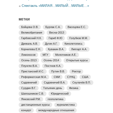
Спектакль «МИЛАЯ…МИЛЫЙ…МИЛЫЕ…»
МЕТКИ
Бойцова О.В.
Бурлак С.А.
Васецова Е.С.
Великобритания
Весна-2013
Гарбовский Н.К.
Гариб Ф.Ю
Голубков М.М.
Древаль А.В.
Дугин А.Г.
Кинолетопись
Корнилова Е.Н.
Кувакин В.А.
Липгарт А.А.
Ломоносов
МГУ
Молотников А.Е.
Осень-2013
Осень-2014
Открытые курсы
Плунгян В.А.
Постнов К.А.
Пристанский И.С.
Путин В.В.
Ректор
Реформатская М.А.
СМИ
СУНЦ
США
Садовничий
Садовничий В.А.
Скулачёв В.П.
Сурдин В.Г.
Татьянин день
Физика
Шапошников С.В.
Юридический
Янковский Р.М.
геополитика
дистанционные курсы
журналистика
концерт
международные отношения