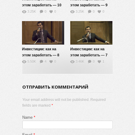
этом заработать — 10
этом заработать — 9
3.25K
0
0
3.25K
0
0
Инвестиции: как на
Инвестиции: как на
этом заработать — 8
этом заработать — 7
5.50K
4
0
3.46K
0
1
ОТПРАВИТЬ КОММЕНТАРИЙ
Your email address will not be published. Required
fields are marked
*
Name
*
Email
*