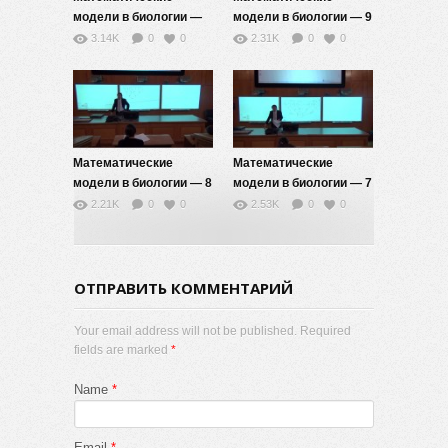
модели в биологии —
модели в биологии — 9
10
3.14K
0
0
2.31K
0
0
Математические
Математические
модели в биологии — 8
модели в биологии — 7
2.21K
0
0
2.53K
0
0
ОТПРАВИТЬ КОММЕНТАРИЙ
Your email address will not be published. Required
fields are marked
*
Name
*
Email
*