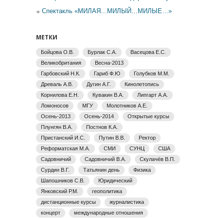
Спектакль «МИЛАЯ…МИЛЫЙ…МИЛЫЕ…»
МЕТКИ
Бойцова О.В.
Бурлак С.А.
Васецова Е.С.
Великобритания
Весна-2013
Гарбовский Н.К.
Гариб Ф.Ю
Голубков М.М.
Древаль А.В.
Дугин А.Г.
Кинолетопись
Корнилова Е.Н.
Кувакин В.А.
Липгарт А.А.
Ломоносов
МГУ
Молотников А.Е.
Осень-2013
Осень-2014
Открытые курсы
Плунгян В.А.
Постнов К.А.
Пристанский И.С.
Путин В.В.
Ректор
Реформатская М.А.
СМИ
СУНЦ
США
Садовничий
Садовничий В.А.
Скулачёв В.П.
Сурдин В.Г.
Татьянин день
Физика
Шапошников С.В.
Юридический
Янковский Р.М.
геополитика
дистанционные курсы
журналистика
концерт
международные отношения