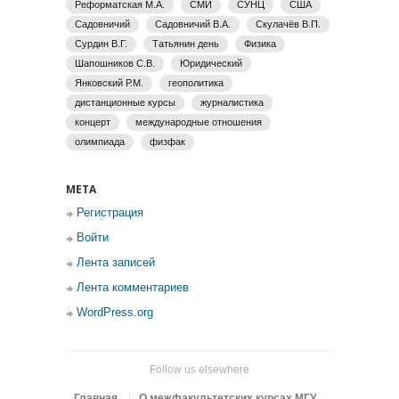
Реформатская М.А.
СМИ
СУНЦ
США
Садовничий
Садовничий В.А.
Скулачёв В.П.
Сурдин В.Г.
Татьянин день
Физика
Шапошников С.В.
Юридический
Янковский Р.М.
геополитика
дистанционные курсы
журналистика
концерт
международные отношения
олимпиада
физфак
МЕТА
Регистрация
Войти
Лента записей
Лента комментариев
WordPress.org
Follow us elsewhere
Главная
О межфакультетских курсах МГУ