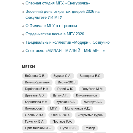
Оперная студия МГУ. «Снегурочка»
Весенний день открытых дверей 2026 на
факультете ИИ МГУ
О Филиале МГУ в г. Грозном
Студенческая весна в МГУ 2026
Танцевальный коллектив «Модерн». Созвучно
Спектакль «МИЛАЯ…МИЛЫЙ…МИЛЫЕ…»
МЕТКИ
Бойцова О.В.
Бурлак С.А.
Васецова Е.С.
Великобритания
Весна-2013
Гарбовский Н.К.
Гариб Ф.Ю
Голубков М.М.
Древаль А.В.
Дугин А.Г.
Кинолетопись
Корнилова Е.Н.
Кувакин В.А.
Липгарт А.А.
Ломоносов
МГУ
Молотников А.Е.
Осень-2013
Осень-2014
Открытые курсы
Плунгян В.А.
Постнов К.А.
Пристанский И.С.
Путин В.В.
Ректор