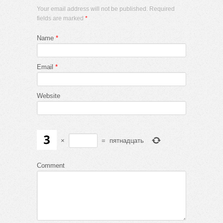
Your email address will not be published. Required
fields are marked
*
Name
*
Email
*
Website
×
=
пятнадцать
Comment