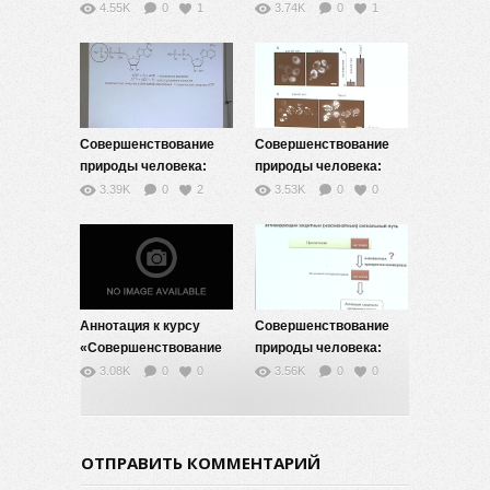
жизнь без старости? —
жизнь без старости? —
4.55K
0
1
3.74K
0
1
12
9
Совершенствование
Совершенствование
природы человека:
природы человека:
жизнь без старости? —
жизнь без старости? —
3.39K
0
2
3.53K
0
0
7
6
Аннотация к курсу
Совершенствование
«Совершенствование
природы человека:
природы человека:
жизнь без старости? —
3.08K
0
0
3.56K
0
0
жизнь без старости?»
8
ОТПРАВИТЬ КОММЕНТАРИЙ