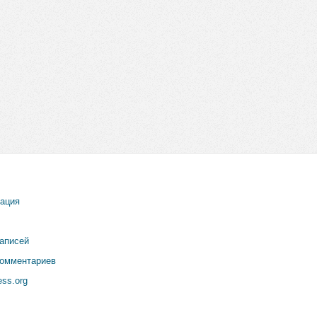
рация
записей
комментариев
ss.org