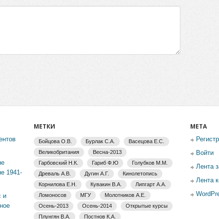
МЕТКИ
МЕТА
ентов
Регист
Бойцова О.В.
Бурлак С.А.
Васецова Е.С.
Великобритания
Весна-2013
Войти
не
Гарбовский Н.К.
Гариб Ф.Ю
Голубков М.М.
Лента 
е 1941-
Древаль А.В.
Дугин А.Г.
Кинолетопись
Лента 
Корнилова Е.Н.
Кувакин В.А.
Липгарт А.А.
WordPre
 и
Ломоносов
МГУ
Молотников А.Е.
ное
Осень-2013
Осень-2014
Открытые курсы
Плунгян В.А.
Постнов К.А.