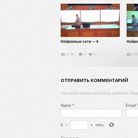
Нейронные сети — 6
Нейро
2.79K
0
0
2.5
ОТПРАВИТЬ КОММЕНТАРИЙ
Your email address will not be published. Req
Name
*
Email
6
−
=
пять