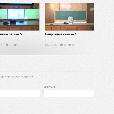
нные сети — 5
Нейронные сети — 4
5K
0
0
2.94K
0
0
uired fields are marked
*
*
Website