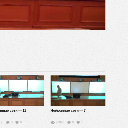
видео
нные сети — 11
Нейронные сети — 7
1K
0
0
2.89K
0
1