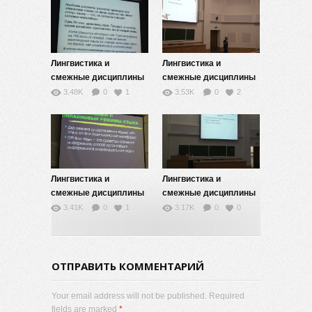
Лингвистика и
Лингвистика и
смежные дисциплины
смежные дисциплины
— 8
— 9
3.48K
0
1
3.53K
0
2
Лингвистика и
Лингвистика и
смежные дисциплины
смежные дисциплины
— 6
— 5
3.41K
0
1
3.17K
0
0
ОТПРАВИТЬ КОММЕНТАРИЙ
Your email address will not be published. Required
fields are marked
*