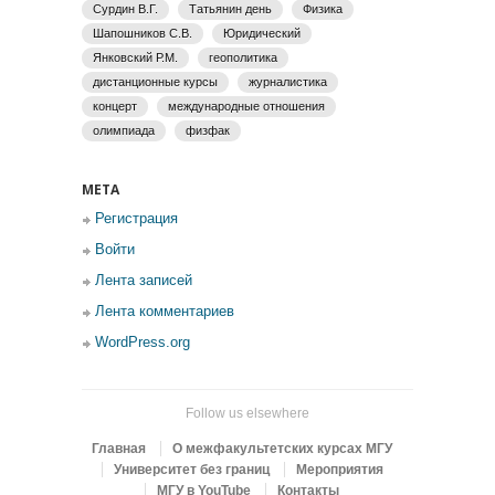
Сурдин В.Г.
Татьянин день
Физика
Шапошников С.В.
Юридический
Янковский Р.М.
геополитика
дистанционные курсы
журналистика
концерт
международные отношения
олимпиада
физфак
МЕТА
Регистрация
Войти
Лента записей
Лента комментариев
WordPress.org
Follow us elsewhere
Главная
О межфакультетских курсах МГУ
Университет без границ
Мероприятия
МГУ в YouTube
Контакты