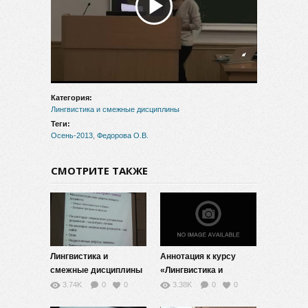
Воспроизвести
видео
Категория:
Лингвистика и смежные дисциплины
Теги:
Осень-2013
,
Федорова О.В.
СМОТРИТЕ ТАКЖЕ
Лингвистика и
Аннотация к курсу
смежные дисциплины
«Лингвистика и
— 10
смежные
3.74K
0
0
3.38K
0
0
дисциплины»