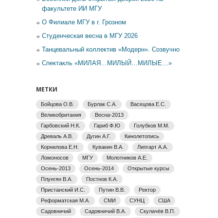
факультете ИИ МГУ
О Филиале МГУ в г. Грозном
Студенческая весна в МГУ 2026
Танцевальный коллектив «Модерн». Созвучно
Спектакль «МИЛАЯ…МИЛЫЙ…МИЛЫЕ…»
МЕТКИ
Бойцова О.В.
Бурлак С.А.
Васецова Е.С.
Великобритания
Весна-2013
Гарбовский Н.К.
Гариб Ф.Ю
Голубков М.М.
Древаль А.В.
Дугин А.Г.
Кинолетопись
Корнилова Е.Н.
Кувакин В.А.
Липгарт А.А.
Ломоносов
МГУ
Молотников А.Е.
Осень-2013
Осень-2014
Открытые курсы
Плунгян В.А.
Постнов К.А.
Пристанский И.С.
Путин В.В.
Ректор
Реформатская М.А.
СМИ
СУНЦ
США
Садовничий
Садовничий В.А.
Скулачёв В.П.