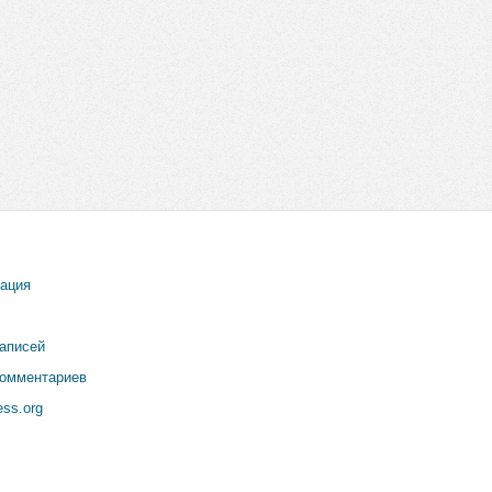
рация
записей
комментариев
ss.org