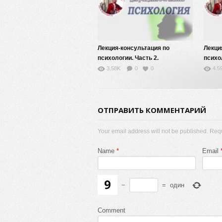
Лекция-консультация по
Лекци
психологии. Часть 2.
психол
3.58K
0
0
4.5
ОТПРАВИТЬ КОММЕНТАРИЙ
Your email address will not be published. Req
Name
*
Email
−
=
один
Comment