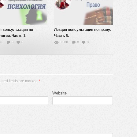
я-консультация по
Лекция-консультация по праву.
огии. Часть 1.
Часть 5.
9K
0
0
3.50K
0
0
uired fields are marked
*
*
Website