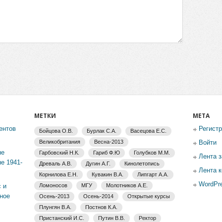
МЕТКИ
МЕТА
ентов
Регист
Бойцова О.В.
Бурлак С.А.
Васецова Е.С.
Великобритания
Весна-2013
Войти
не
Гарбовский Н.К.
Гариб Ф.Ю
Голубков М.М.
Лента 
е 1941-
Древаль А.В.
Дугин А.Г.
Кинолетопись
Лента 
Корнилова Е.Н.
Кувакин В.А.
Липгарт А.А.
WordPre
 и
Ломоносов
МГУ
Молотников А.Е.
ное
Осень-2013
Осень-2014
Открытые курсы
Плунгян В.А.
Постнов К.А.
Пристанский И.С.
Путин В.В.
Ректор