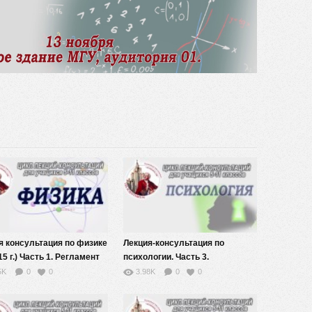
видео
я консультация по физике
Лекция-консультация по
15 г.) Часть 1. Регламент
психологии. Часть 3.
иады.
5K
0
0
3.98K
0
0