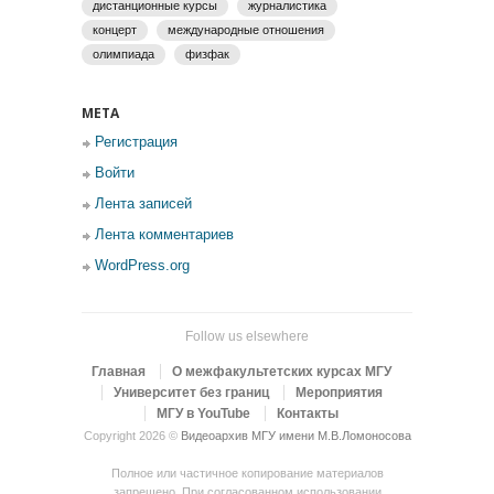
дистанционные курсы
журналистика
концерт
международные отношения
олимпиада
физфак
МЕТА
Регистрация
Войти
Лента записей
Лента комментариев
WordPress.org
Follow us elsewhere
Главная
О межфакультетских курсах МГУ
Университет без границ
Мероприятия
МГУ в YouTube
Контакты
Copyright 2026 ©
Видеоархив МГУ имени М.В.Ломоносова
Полное или частичное копирование материалов
запрещено. При согласованном использовании