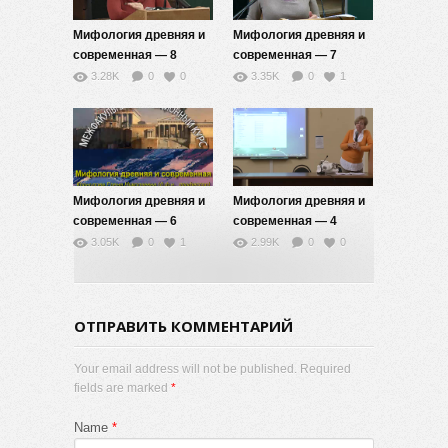
Мифология древняя и
Мифология древняя и
современная — 8
современная — 7
3.28K
0
0
3.35K
0
1
Мифология древняя и
Мифология древняя и
современная — 6
современная — 4
3.05K
0
1
2.99K
0
0
ОТПРАВИТЬ КОММЕНТАРИЙ
Your email address will not be published. Required
fields are marked
*
Name
*