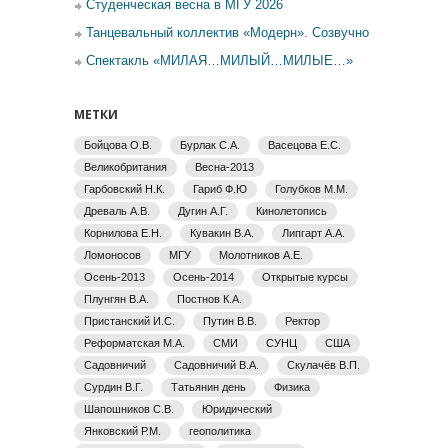
Студенческая весна в МГУ 2026
Танцевальный коллектив «Модерн». Созвучно
Спектакль «МИЛАЯ…МИЛЫЙ…МИЛЫЕ…»
МЕТКИ
Бойцова О.В.
Бурлак С.А.
Васецова Е.С.
Великобритания
Весна-2013
Гарбовский Н.К.
Гариб Ф.Ю
Голубков М.М.
Древаль А.В.
Дугин А.Г.
Кинолетопись
Корнилова Е.Н.
Кувакин В.А.
Липгарт А.А.
Ломоносов
МГУ
Молотников А.Е.
Осень-2013
Осень-2014
Открытые курсы
Плунгян В.А.
Постнов К.А.
Пристанский И.С.
Путин В.В.
Ректор
Реформатская М.А.
СМИ
СУНЦ
США
Садовничий
Садовничий В.А.
Скулачёв В.П.
Сурдин В.Г.
Татьянин день
Физика
Шапошников С.В.
Юридический
Янковский Р.М.
геополитика