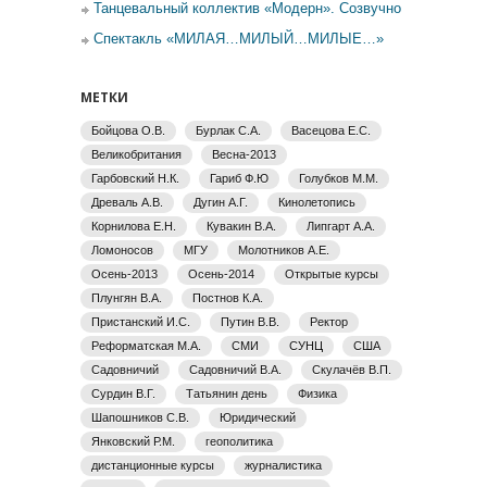
Танцевальный коллектив «Модерн». Созвучно
Спектакль «МИЛАЯ…МИЛЫЙ…МИЛЫЕ…»
МЕТКИ
Бойцова О.В.
Бурлак С.А.
Васецова Е.С.
Великобритания
Весна-2013
Гарбовский Н.К.
Гариб Ф.Ю
Голубков М.М.
Древаль А.В.
Дугин А.Г.
Кинолетопись
Корнилова Е.Н.
Кувакин В.А.
Липгарт А.А.
Ломоносов
МГУ
Молотников А.Е.
Осень-2013
Осень-2014
Открытые курсы
Плунгян В.А.
Постнов К.А.
Пристанский И.С.
Путин В.В.
Ректор
Реформатская М.А.
СМИ
СУНЦ
США
Садовничий
Садовничий В.А.
Скулачёв В.П.
Сурдин В.Г.
Татьянин день
Физика
Шапошников С.В.
Юридический
Янковский Р.М.
геополитика
дистанционные курсы
журналистика