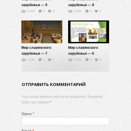
зарубежья — 9
зарубежья — 8
3.52K
0
0
2.50K
0
0
Мир славянского
Мир славянского
зарубежья — 7
зарубежья — 6
2.63K
0
0
2.80K
0
0
ОТПРАВИТЬ КОММЕНТАРИЙ
Your email address will not be published. Required
fields are marked
*
Name
*
Email
*