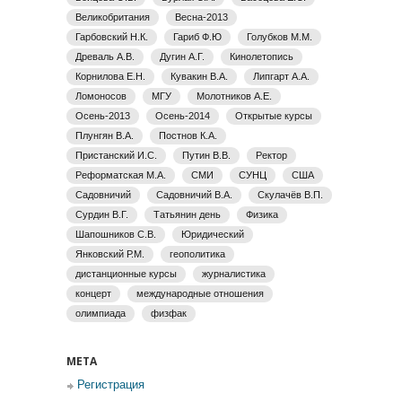
Великобритания
Весна-2013
Гарбовский Н.К.
Гариб Ф.Ю
Голубков М.М.
Древаль А.В.
Дугин А.Г.
Кинолетопись
Корнилова Е.Н.
Кувакин В.А.
Липгарт А.А.
Ломоносов
МГУ
Молотников А.Е.
Осень-2013
Осень-2014
Открытые курсы
Плунгян В.А.
Постнов К.А.
Пристанский И.С.
Путин В.В.
Ректор
Реформатская М.А.
СМИ
СУНЦ
США
Садовничий
Садовничий В.А.
Скулачёв В.П.
Сурдин В.Г.
Татьянин день
Физика
Шапошников С.В.
Юридический
Янковский Р.М.
геополитика
дистанционные курсы
журналистика
концерт
международные отношения
олимпиада
физфак
МЕТА
Регистрация