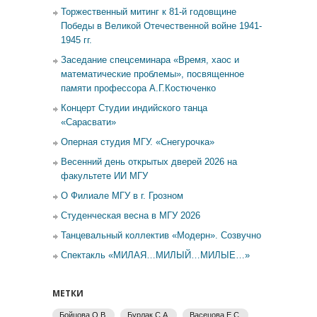
Торжественный митинг к 81-й годовщине
Победы в Великой Отечественной войне 1941-
1945 гг.
Заседание спецсеминара «Время, хаос и
математические проблемы», посвященное
памяти профессора А.Г.Костюченко
Концерт Студии индийского танца
«Сарасвати»
Оперная студия МГУ. «Снегурочка»
Весенний день открытых дверей 2026 на
факультете ИИ МГУ
О Филиале МГУ в г. Грозном
Студенческая весна в МГУ 2026
Танцевальный коллектив «Модерн». Созвучно
Спектакль «МИЛАЯ…МИЛЫЙ…МИЛЫЕ…»
МЕТКИ
Бойцова О.В.
Бурлак С.А.
Васецова Е.С.