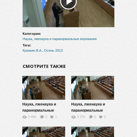
Воспроизвести
видео
Категория:
Наука, лженаука и паранормальные верования
Теги:
Кувакин В.А.
,
Осень-2013
СМОТРИТЕ ТАКЖЕ
Наука, лженаука и
Наука, лженаука и
паранормальные
паранормальные
верования — 6
верования — 7
3.48K
0
1
3.37K
0
0