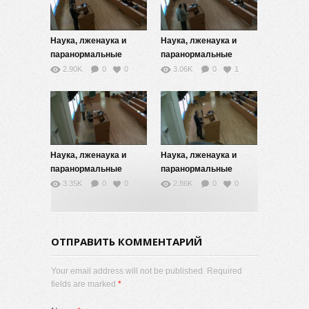
Наука, лженаука и
Наука, лженаука и
паранормальные
паранормальные
верования — 8
верования — 9
2.90K
0
0
3.06K
0
1
Наука, лженаука и
Наука, лженаука и
паранормальные
паранормальные
верования — 10
верования — 11
3.35K
0
0
2.86K
0
0
ОТПРАВИТЬ КОММЕНТАРИЙ
Your email address will not be published. Required
fields are marked
*