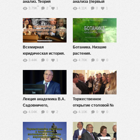
анализ. Теория
анализа (первый
функций одной
семестр).
3.79K
2
1
4.11K
0
1
переменной. Вводное
слово.
Всемирная
Ботаника. Низшие
юридическая история.
растения.
Часть 2.
Вступительное слово.
3.44K
0
1
4.76K
0
0
Вступительная лекция.
Лекция академика В.А.
Торжественное
Садовничего,
открытие столовой №
посвященная роли
1 Комбината питания
4.04K
0
2
4.10K
0
0
науки в жизни
МГУ после ремонта
общества