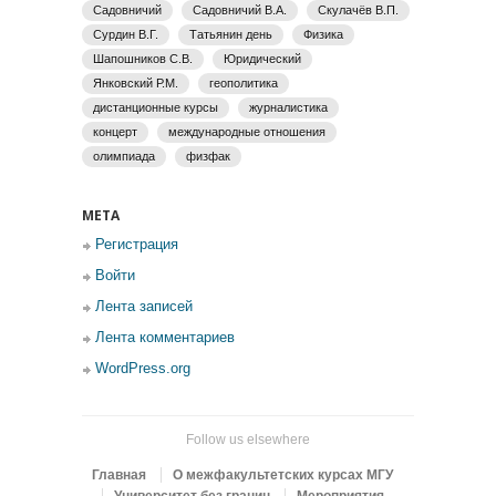
Садовничий
Садовничий В.А.
Скулачёв В.П.
Сурдин В.Г.
Татьянин день
Физика
Шапошников С.В.
Юридический
Янковский Р.М.
геополитика
дистанционные курсы
журналистика
концерт
международные отношения
олимпиада
физфак
МЕТА
Регистрация
Войти
Лента записей
Лента комментариев
WordPress.org
Follow us elsewhere
Главная
О межфакультетских курсах МГУ