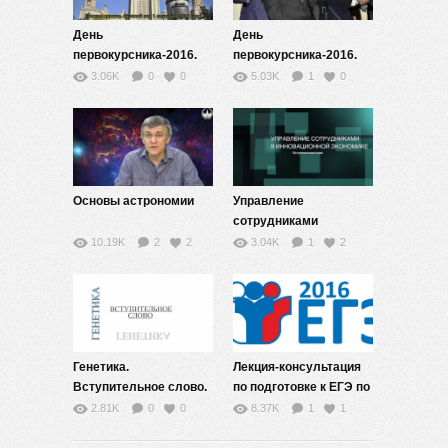
День
День
первокурсника-2016.
первокурсника-2016.
Торжественное
Торжественное
3.06K
0
0
5.03K
1
0
собрание и церемония
открытие
посвящения в
Университетской
студенты
гимназии МГУ
первокурсников
Основы астрономии
Управление
сотрудниками
Вступление
10.19K
2
2
3.04K
1
2
Генетика.
Лекция-консультация
Вступительное слово.
по подготовке к ЕГЭ по
физике
2.81K
0
0
8.37K
1
1