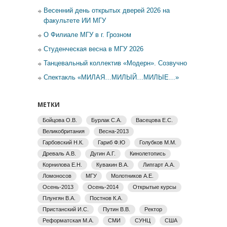
Весенний день открытых дверей 2026 на
факультете ИИ МГУ
О Филиале МГУ в г. Грозном
Студенческая весна в МГУ 2026
Танцевальный коллектив «Модерн». Созвучно
Спектакль «МИЛАЯ…МИЛЫЙ…МИЛЫЕ…»
МЕТКИ
Бойцова О.В.
Бурлак С.А.
Васецова Е.С.
Великобритания
Весна-2013
Гарбовский Н.К.
Гариб Ф.Ю
Голубков М.М.
Древаль А.В.
Дугин А.Г.
Кинолетопись
Корнилова Е.Н.
Кувакин В.А.
Липгарт А.А.
Ломоносов
МГУ
Молотников А.Е.
Осень-2013
Осень-2014
Открытые курсы
Плунгян В.А.
Постнов К.А.
Пристанский И.С.
Путин В.В.
Ректор
Реформатская М.А.
СМИ
СУНЦ
США