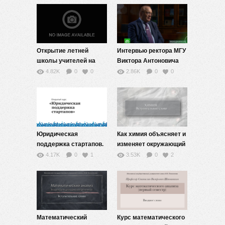
Открытие летней
Интервью ректора МГУ
школы учителей на
Виктора Антоновича
филологическом
Садовничего
4.82K
0
0
2.86K
0
0
факультете.
Юридическая
Как химия объясняет и
поддержка стартапов.
изменяет окружающий
Вводное слово.
мир. Вводное слово.
4.17K
0
1
3.53K
0
2
Математический
Курс математического