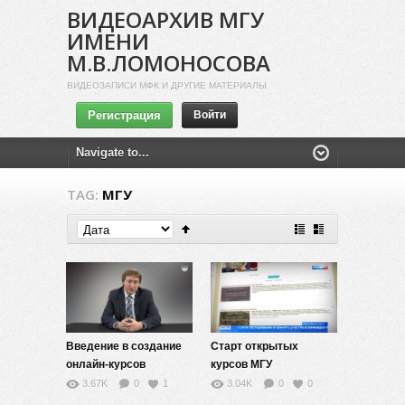
ВИДЕОАРХИВ МГУ
ИМЕНИ
М.В.ЛОМОНОСОВА
ВИДЕОЗАПИСИ МФК И ДРУГИЕ МАТЕРИАЛЫ
Регистрация
Войти
TAG:
МГУ
Введение в создание
Старт открытых
онлайн-курсов
курсов МГУ
(Moodle).
3.67K
0
1
3.04K
0
0
Вступительное слово.