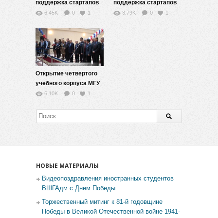
поддержка стартапов
поддержка стартапов
— 7
— 8
6.45K
0
1
3.79K
0
1
Открытие четвертого
учебного корпуса МГУ
6.10K
0
1
НОВЫЕ МАТЕРИАЛЫ
Видеопоздравления иностранных студентов
ВШГАдм с Днем Победы
Торжественный митинг к 81-й годовщине
Победы в Великой Отечественной войне 1941-