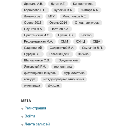
Древаль А.В.
Дугин А.Г.
Кинолетопись
Корнилова Е.Н.
Кувакин В.А.
Липгарт А.А.
Ломоносов
МГУ
Молотников А.Е.
Осень-2013
Осень-2014
Открытые курсы
Плунгян В.А.
Постнов К.А.
Пристанский И.С.
Путин В.В.
Ректор
Реформатская М.А.
СМИ
СУНЦ
США
Садовничий
Садовничий В.А.
Скулачёв В.П.
Сурдин В.Г.
Татьянин день
Физика
Шапошников С.В.
Юридический
Янковский Р.М.
геополитика
дистанционные курсы
журналистика
концерт
международные отношения
олимпиада
физфак
МЕТА
Регистрация
Войти
Лента записей