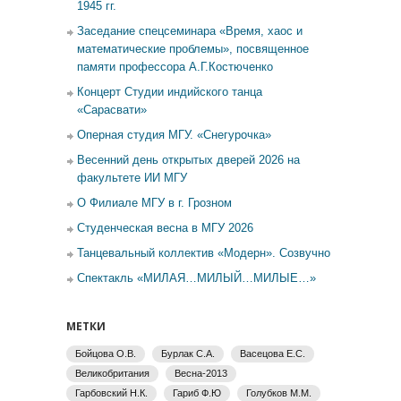
1945 гг.
Заседание спецсеминара «Время, хаос и
математические проблемы», посвященное
памяти профессора А.Г.Костюченко
Концерт Студии индийского танца
«Сарасвати»
Оперная студия МГУ. «Снегурочка»
Весенний день открытых дверей 2026 на
факультете ИИ МГУ
О Филиале МГУ в г. Грозном
Студенческая весна в МГУ 2026
Танцевальный коллектив «Модерн». Созвучно
Спектакль «МИЛАЯ…МИЛЫЙ…МИЛЫЕ…»
МЕТКИ
Бойцова О.В.
Бурлак С.А.
Васецова Е.С.
Великобритания
Весна-2013
Гарбовский Н.К.
Гариб Ф.Ю
Голубков М.М.