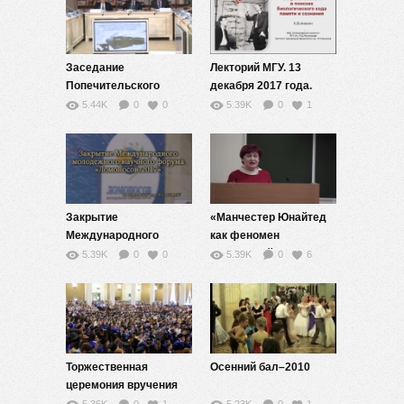
Заседание
Лекторий МГУ. 13
Попечительского
декабря 2017 года.
совета МГУ в 2013 г.
К.В.Анохин
5.44K
0
0
5.39K
0
1
Закрытие
«Манчестер Юнайтед
Международного
как феномен
молодежного научного
глобальной культуры,
5.39K
0
0
5.39K
0
6
форума
менеджмента и
«Ломоносов-2017»
бизнеса». Алеся
Джиоева
Торжественная
Осенний бал–2010
церемония вручения
дипломов с отличием.