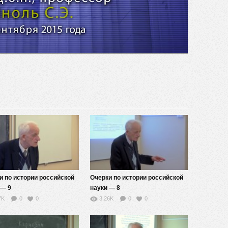
видео
и по истории российской
Очерки по истории российской
 — 9
науки — 8
7K
0
0
3.26K
0
0