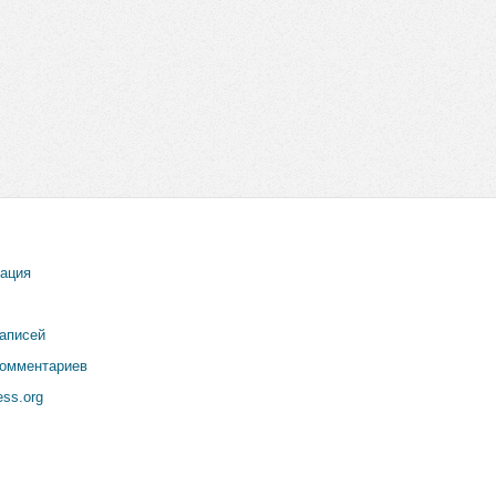
рация
записей
комментариев
ss.org