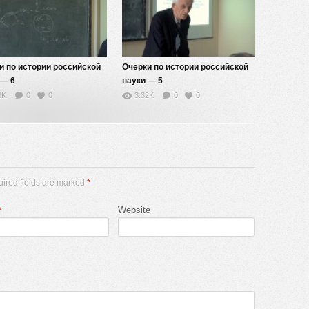
и по истории российской
Очерки по истории российской
 — 6
науки — 5
8K
0
0
3.32K
0
0
uired fields are marked
*
*
Website