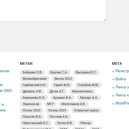
МЕТКИ
МЕТА
ентов
Регист
Бойцова О.В.
Бурлак С.А.
Васецова Е.С.
Великобритания
Весна-2013
Войти
не
Гарбовский Н.К.
Гариб Ф.Ю
Голубков М.М.
Лента 
е 1941-
Древаль А.В.
Дугин А.Г.
Кинолетопись
Лента 
Корнилова Е.Н.
Кувакин В.А.
Липгарт А.А.
WordPre
 и
Ломоносов
МГУ
Молотников А.Е.
ное
Осень-2013
Осень-2014
Открытые курсы
Плунгян В.А.
Постнов К.А.
Пристанский И.С.
Путин В.В.
Ректор