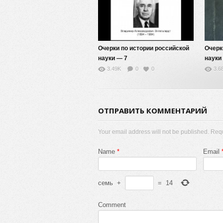
Очерки по истории российской
Очерк
науки — 7
науки
3.49K
0
0
3.6
ОТПРАВИТЬ КОММЕНТАРИЙ
Your email address will not be published. Req
Name
*
Email
семь
+
=
14
Comment