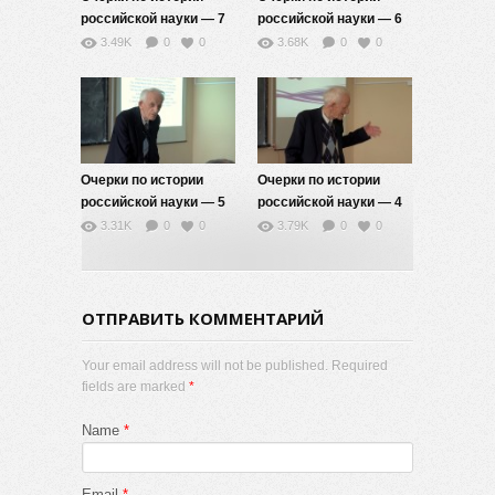
российской науки — 7
российской науки — 6
3.49K
0
0
3.68K
0
0
Очерки по истории
Очерки по истории
российской науки — 5
российской науки — 4
3.31K
0
0
3.79K
0
0
ОТПРАВИТЬ КОММЕНТАРИЙ
Your email address will not be published. Required
fields are marked
*
Name
*
Email
*