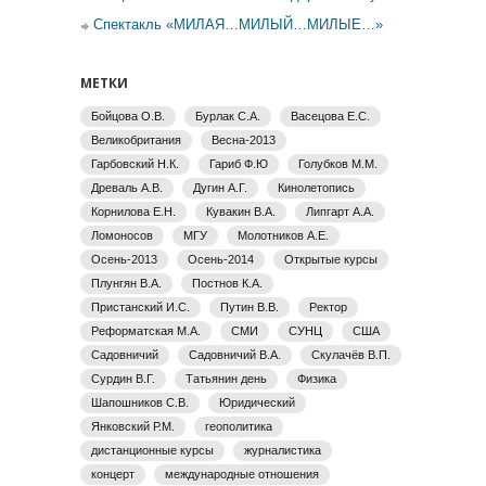
Спектакль «МИЛАЯ…МИЛЫЙ…МИЛЫЕ…»
МЕТКИ
Бойцова О.В.
Бурлак С.А.
Васецова Е.С.
Великобритания
Весна-2013
Гарбовский Н.К.
Гариб Ф.Ю
Голубков М.М.
Древаль А.В.
Дугин А.Г.
Кинолетопись
Корнилова Е.Н.
Кувакин В.А.
Липгарт А.А.
Ломоносов
МГУ
Молотников А.Е.
Осень-2013
Осень-2014
Открытые курсы
Плунгян В.А.
Постнов К.А.
Пристанский И.С.
Путин В.В.
Ректор
Реформатская М.А.
СМИ
СУНЦ
США
Садовничий
Садовничий В.А.
Скулачёв В.П.
Сурдин В.Г.
Татьянин день
Физика
Шапошников С.В.
Юридический
Янковский Р.М.
геополитика
дистанционные курсы
журналистика
концерт
международные отношения