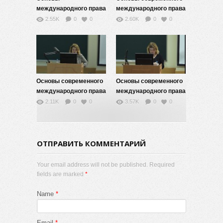
международного права
международного права
-11
— 10
2.55K
0
0
2.60K
0
0
Основы современного
Основы современного
международного права
международного права
— 9
— 7
2.11K
0
0
3.57K
0
0
ОТПРАВИТЬ КОММЕНТАРИЙ
Your email address will not be published. Required
fields are marked
*
Name
*
Email
*