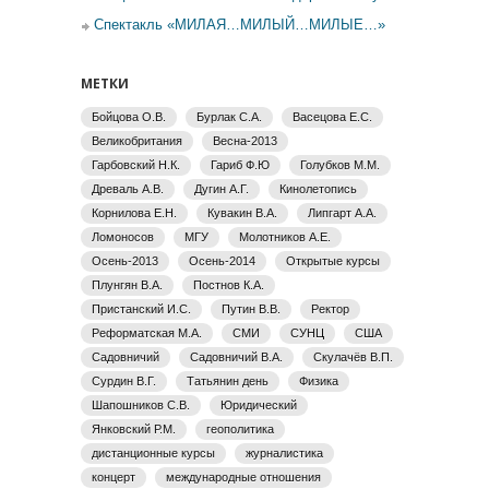
Спектакль «МИЛАЯ…МИЛЫЙ…МИЛЫЕ…»
МЕТКИ
Бойцова О.В.
Бурлак С.А.
Васецова Е.С.
Великобритания
Весна-2013
Гарбовский Н.К.
Гариб Ф.Ю
Голубков М.М.
Древаль А.В.
Дугин А.Г.
Кинолетопись
Корнилова Е.Н.
Кувакин В.А.
Липгарт А.А.
Ломоносов
МГУ
Молотников А.Е.
Осень-2013
Осень-2014
Открытые курсы
Плунгян В.А.
Постнов К.А.
Пристанский И.С.
Путин В.В.
Ректор
Реформатская М.А.
СМИ
СУНЦ
США
Садовничий
Садовничий В.А.
Скулачёв В.П.
Сурдин В.Г.
Татьянин день
Физика
Шапошников С.В.
Юридический
Янковский Р.М.
геополитика
дистанционные курсы
журналистика
концерт
международные отношения