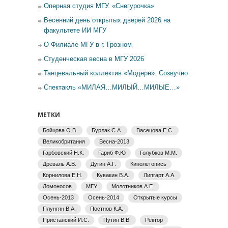
Оперная студия МГУ. «Снегурочка»
Весенний день открытых дверей 2026 на
факультете ИИ МГУ
О Филиале МГУ в г. Грозном
Студенческая весна в МГУ 2026
Танцевальный коллектив «Модерн». Созвучно
Спектакль «МИЛАЯ…МИЛЫЙ…МИЛЫЕ…»
МЕТКИ
Бойцова О.В.
Бурлак С.А.
Васецова Е.С.
Великобритания
Весна-2013
Гарбовский Н.К.
Гариб Ф.Ю
Голубков М.М.
Древаль А.В.
Дугин А.Г.
Кинолетопись
Корнилова Е.Н.
Кувакин В.А.
Липгарт А.А.
Ломоносов
МГУ
Молотников А.Е.
Осень-2013
Осень-2014
Открытые курсы
Плунгян В.А.
Постнов К.А.
Пристанский И.С.
Путин В.В.
Ректор