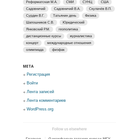
Реформатская М.А.
СМИ
СУНЦ
США
Садовничий
Садовничий В.А.
Скулачёв В.П.
Сурдин В.Г.
Татьянин день
Физика
Шапошников С.В.
Юридический
Янковский Р.М.
геополитика
дистанционные курсы
журналистика
концерт
международные отношения
олимпиада
физфак
МЕТА
Регистрация
Войти
Лента записей
Лента комментариев
WordPress.org
Follow us elsewhere