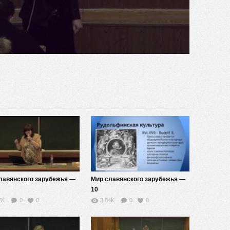
видео
лавянского зарубежья —
Мир славянского зарубежья —
10
7K
0
0
3.84K
0
0