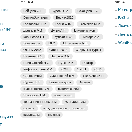
МЕТКИ
МЕТА
ентов
Регист
Бойцова О.В.
Бурлак С.А.
Васецова Е.С.
Великобритания
Весна-2013
Войти
не
Гарбовский Н.К.
Гариб Ф.Ю
Голубков М.М.
Лента 
е 1941-
Древаль А.В.
Дугин А.Г.
Кинолетопись
Лента 
Корнилова Е.Н.
Кувакин В.А.
Липгарт А.А.
WordPre
 и
Ломоносов
МГУ
Молотников А.Е.
ное
Осень-2013
Осень-2014
Открытые курсы
Плунгян В.А.
Постнов К.А.
Пристанский И.С.
Путин В.В.
Ректор
Реформатская М.А.
СМИ
СУНЦ
США
Садовничий
Садовничий В.А.
Скулачёв В.П.
Сурдин В.Г.
Татьянин день
Физика
на
Шапошников С.В.
Юридический
Янковский Р.М.
геополитика
дистанционные курсы
журналистика
концерт
международные отношения
олимпиада
физфак
озвучно
ЫЕ…»