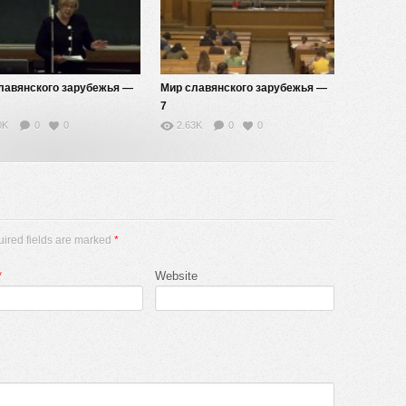
лавянского зарубежья —
Мир славянского зарубежья —
7
0K
0
0
2.63K
0
0
uired fields are marked
*
*
Website