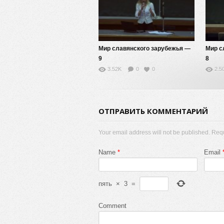
Мир славянского зарубежья —
Мир с
9
8
3.52K
0
0
2.5
ОТПРАВИТЬ КОММЕНТАРИЙ
Your email address will not be published. Req
Name
*
Email
пять
×
3
=
Comment