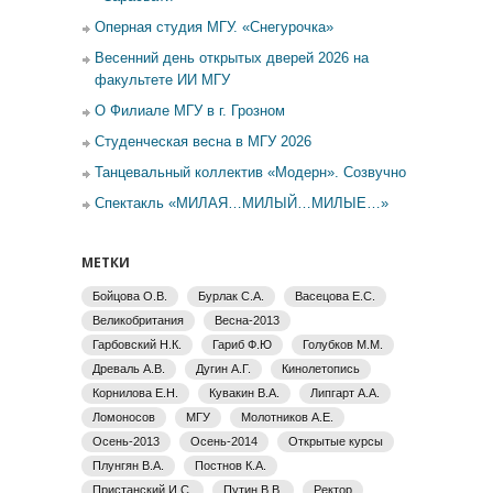
Оперная студия МГУ. «Снегурочка»
Весенний день открытых дверей 2026 на
факультете ИИ МГУ
О Филиале МГУ в г. Грозном
Студенческая весна в МГУ 2026
Танцевальный коллектив «Модерн». Созвучно
Спектакль «МИЛАЯ…МИЛЫЙ…МИЛЫЕ…»
МЕТКИ
Бойцова О.В.
Бурлак С.А.
Васецова Е.С.
Великобритания
Весна-2013
Гарбовский Н.К.
Гариб Ф.Ю
Голубков М.М.
Древаль А.В.
Дугин А.Г.
Кинолетопись
Корнилова Е.Н.
Кувакин В.А.
Липгарт А.А.
Ломоносов
МГУ
Молотников А.Е.
Осень-2013
Осень-2014
Открытые курсы
Плунгян В.А.
Постнов К.А.
Пристанский И.С.
Путин В.В.
Ректор