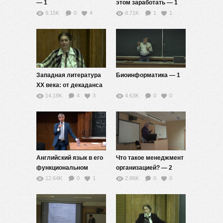
— 1
этом заработать — 1
9.15K
0
4
8.71K
1
1
Западная литература
Биоинформатика — 1
ХХ века: от декаданса
до постмодернизма —
14.18K
4
3
4.63K
0
0
1
Английский язык в его
Что такое менеджмент
функциональном
организацией? — 2
разнообразии — 2
12.64K
0
1
2.86K
0
0