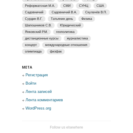
Реформатская М.А.
СМИ
СУНЦ
США
Садовничий
Садовничий В.А.
Скулачёв В.П.
Сурдин В.Г.
Татьянин день
Физика
Шапошников С.В.
Юридический
Янковский Р.М.
геополитика
дистанционные курсы
журналистика
концерт
международные отношения
олимпиада
физфак
МЕТА
Регистрация
Войти
Лента записей
Лента комментариев
WordPress.org
Follow us elsewhere