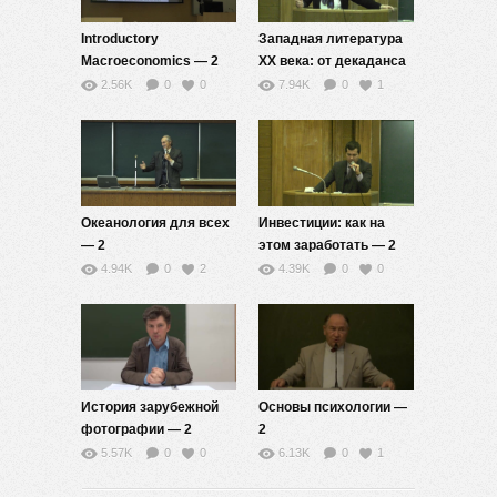
Introductory
Западная литература
Macroeconomics — 2
ХХ века: от декаданса
до постмодернизма —
2.56K
0
0
7.94K
0
1
2
Океанология для всех
Инвестиции: как на
— 2
этом заработать — 2
4.94K
0
2
4.39K
0
0
История зарубежной
Основы психологии —
фотографии — 2
2
5.57K
0
0
6.13K
0
1