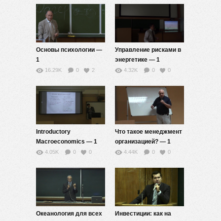
Основы психологии —
Управление рисками в
1
энергетике — 1
16.29K
0
2
4.32K
0
0
Introductory
Что такое менеджмент
Macroeconomics — 1
организацией? — 1
4.05K
0
0
4.44K
0
0
Океанология для всех
Инвестиции: как на