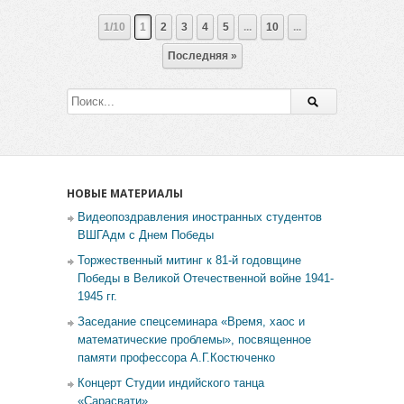
1/10
1
2
3
4
5
...
10
...
Последняя »
НОВЫЕ МАТЕРИАЛЫ
Видеопоздравления иностранных студентов
ВШГАдм с Днем Победы
Торжественный митинг к 81-й годовщине
Победы в Великой Отечественной войне 1941-
1945 гг.
Заседание спецсеминара «Время, хаос и
математические проблемы», посвященное
памяти профессора А.Г.Костюченко
Концерт Студии индийского танца
«Сарасвати»