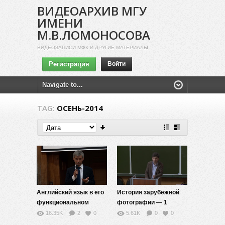
ВИДЕОАРХИВ МГУ
ИМЕНИ
М.В.ЛОМОНОСОВА
ВИДЕОЗАПИСИ МФК И ДРУГИЕ МАТЕРИАЛЫ
Регистрация
Войти
TAG:
ОСЕНЬ-2014
Английский язык в его
История зарубежной
функциональном
фотографии — 1
разнообразии — 1
16.35K
2
0
5.61K
0
0