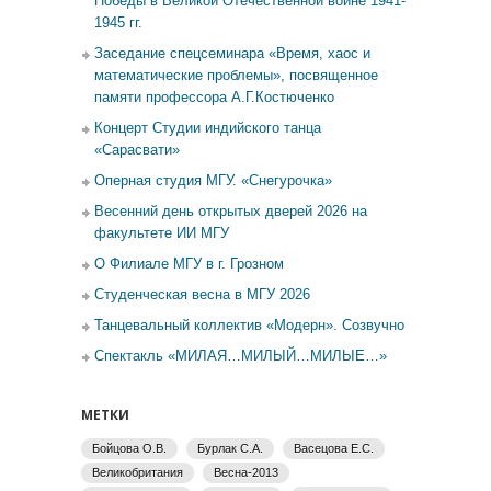
Победы в Великой Отечественной войне 1941-
1945 гг.
Заседание спецсеминара «Время, хаос и
математические проблемы», посвященное
памяти профессора А.Г.Костюченко
Концерт Студии индийского танца
«Сарасвати»
Оперная студия МГУ. «Снегурочка»
Весенний день открытых дверей 2026 на
факультете ИИ МГУ
О Филиале МГУ в г. Грозном
Студенческая весна в МГУ 2026
Танцевальный коллектив «Модерн». Созвучно
Спектакль «МИЛАЯ…МИЛЫЙ…МИЛЫЕ…»
МЕТКИ
Бойцова О.В.
Бурлак С.А.
Васецова Е.С.
Великобритания
Весна-2013