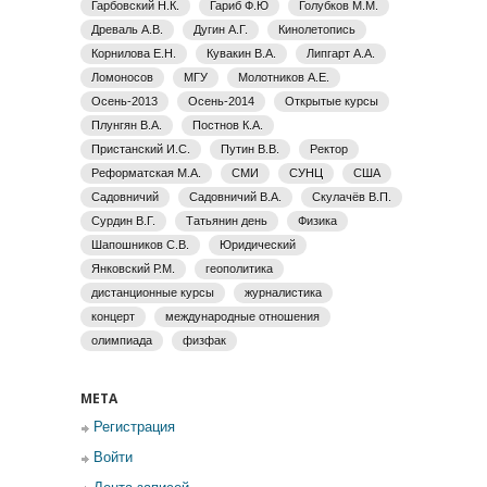
Гарбовский Н.К.
Гариб Ф.Ю
Голубков М.М.
Древаль А.В.
Дугин А.Г.
Кинолетопись
Корнилова Е.Н.
Кувакин В.А.
Липгарт А.А.
Ломоносов
МГУ
Молотников А.Е.
Осень-2013
Осень-2014
Открытые курсы
Плунгян В.А.
Постнов К.А.
Пристанский И.С.
Путин В.В.
Ректор
Реформатская М.А.
СМИ
СУНЦ
США
Садовничий
Садовничий В.А.
Скулачёв В.П.
Сурдин В.Г.
Татьянин день
Физика
Шапошников С.В.
Юридический
Янковский Р.М.
геополитика
дистанционные курсы
журналистика
концерт
международные отношения
олимпиада
физфак
МЕТА
Регистрация
Войти