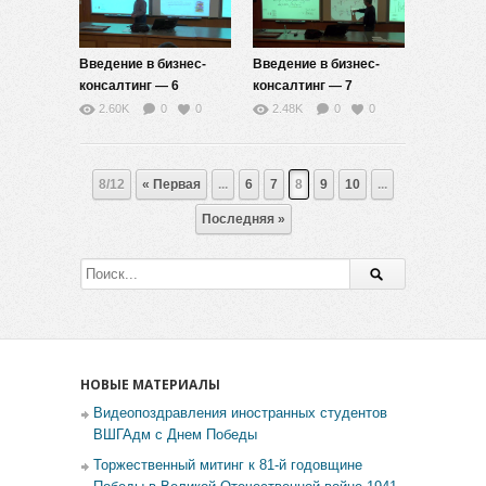
Введение в бизнес-
Введение в бизнес-
консалтинг — 6
консалтинг — 7
2.60K
0
0
2.48K
0
0
8/12
« Первая
...
6
7
8
9
10
...
Последняя »
НОВЫЕ МАТЕРИАЛЫ
Видеопоздравления иностранных студентов
ВШГАдм с Днем Победы
Торжественный митинг к 81-й годовщине