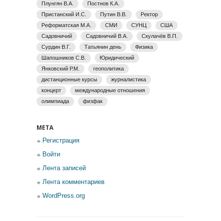
Плунгян В.А.
Постнов К.А.
Пристанский И.С.
Путин В.В.
Ректор
Реформатская М.А.
СМИ
СУНЦ
США
Садовничий
Садовничий В.А.
Скулачёв В.П.
Сурдин В.Г.
Татьянин день
Физика
Шапошников С.В.
Юридический
Янковский Р.М.
геополитика
дистанционные курсы
журналистика
концерт
международные отношения
олимпиада
физфак
МЕТА
Регистрация
Войти
Лента записей
Лента комментариев
WordPress.org