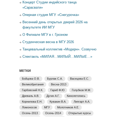
Концерт Студии индийского танца
«Сарасвати»
Оперная студия МГУ. «Снегурочка»
Весенний день открытых дверей 2026 на
факультете ИИ МГУ
О Филиале МГУ в г. Грозном
Студенческая весна в МГУ 2026
Танцевальный коллектив «Модерн». Созвучно
Спектакль «МИЛАЯ…МИЛЫЙ…МИЛЫЕ…»
МЕТКИ
Бойцова О.В.
Бурлак С.А.
Васецова Е.С.
Великобритания
Весна-2013
Гарбовский Н.К.
Гариб Ф.Ю
Голубков М.М.
Древаль А.В.
Дугин А.Г.
Кинолетопись
Корнилова Е.Н.
Кувакин В.А.
Липгарт А.А.
Ломоносов
МГУ
Молотников А.Е.
Осень-2013
Осень-2014
Открытые курсы