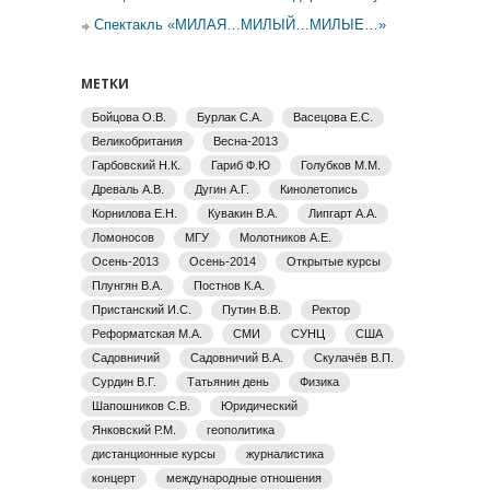
Спектакль «МИЛАЯ…МИЛЫЙ…МИЛЫЕ…»
МЕТКИ
Бойцова О.В.
Бурлак С.А.
Васецова Е.С.
Великобритания
Весна-2013
Гарбовский Н.К.
Гариб Ф.Ю
Голубков М.М.
Древаль А.В.
Дугин А.Г.
Кинолетопись
Корнилова Е.Н.
Кувакин В.А.
Липгарт А.А.
Ломоносов
МГУ
Молотников А.Е.
Осень-2013
Осень-2014
Открытые курсы
Плунгян В.А.
Постнов К.А.
Пристанский И.С.
Путин В.В.
Ректор
Реформатская М.А.
СМИ
СУНЦ
США
Садовничий
Садовничий В.А.
Скулачёв В.П.
Сурдин В.Г.
Татьянин день
Физика
Шапошников С.В.
Юридический
Янковский Р.М.
геополитика
дистанционные курсы
журналистика
концерт
международные отношения