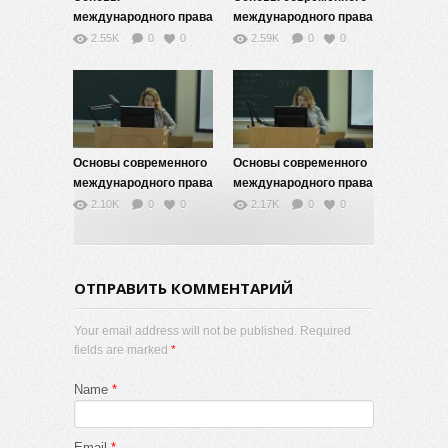
международного права
международного права
-11
— 10
2.55K
0
0
2.59K
0
0
Основы современного
Основы современного
международного права
международного права
— 9
— 8
2.10K
0
0
2.17K
0
0
ОТПРАВИТЬ КОММЕНТАРИЙ
Your email address will not be published. Required
fields are marked
*
Name
*
Email
*