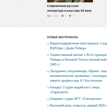
Современная русская
литература и классика XX века
(модернизм, постмодернизм,
4.31K
0
0
реализм) — 12
НОВЫЕ МАТЕРИАЛЫ
Видеопоздравления иностранных студ
ВШГАдм с Днем Победы
Торжественный митинг к 81-й годовщи
Победы в Великой Отечественной войн
1945 гг.
Заседание спецсеминара «Время, хаос
математические проблемы», посвящен
памяти профессора А.Г.Костюченко
Концерт Студии индийского танца
«Сарасвати»
Оперная студия МГУ. «Снегурочка»
Весенний день открытых дверей 2026 