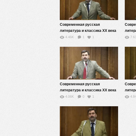
Современная русская
Совре
литература и классика XX века
литер
(модернизм, постмодернизм,
(моде
4.46K
1
1
7.6
реализм) — 8
реали
Современная русская
Совре
литература и классика XX века
литер
(модернизм, постмодернизм,
(моде
4.06K
0
1
4.8
реализм) — 9
реали