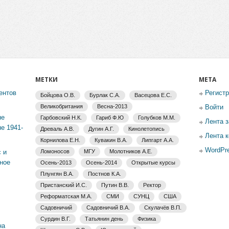
МЕТКИ
МЕТА
ентов
Регист
Бойцова О.В.
Бурлак С.А.
Васецова Е.С.
Великобритания
Весна-2013
Войти
не
Гарбовский Н.К.
Гариб Ф.Ю
Голубков М.М.
Лента 
е 1941-
Древаль А.В.
Дугин А.Г.
Кинолетопись
Лента 
Корнилова Е.Н.
Кувакин В.А.
Липгарт А.А.
WordPre
 и
Ломоносов
МГУ
Молотников А.Е.
ное
Осень-2013
Осень-2014
Открытые курсы
Плунгян В.А.
Постнов К.А.
Пристанский И.С.
Путин В.В.
Ректор
Реформатская М.А.
СМИ
СУНЦ
США
Садовничий
Садовничий В.А.
Скулачёв В.П.
Сурдин В.Г.
Татьянин день
Физика
на