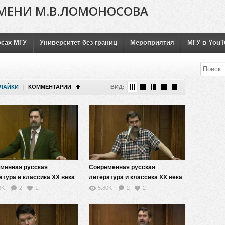
МЕНИ М.В.ЛОМОНОСОВА
рсах МГУ
Университет без границ
Мероприятия
МГУ в YouT
ЛАЙКИ
|
КОММЕНТАРИИ
ВИД:
менная русская
Современная русская
атура и классика XX века
литература и классика XX века
рнизм, постмодернизм,
(модернизм, постмодернизм,
8K
2
1
5.80K
2
2
зм) — 7
реализм) — 13