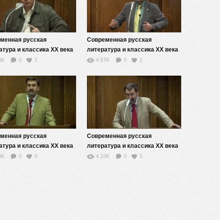
менная русская
Современная русская
атура и классика XX века
литература и классика XX века
рнизм, постмодернизм,
(модернизм, постмодернизм,
3K
0
2
4.87K
0
2
зм) — 2
реализм) — 3
менная русская
Современная русская
атура и классика XX века
литература и классика XX века
рнизм, постмодернизм,
(модернизм, постмодернизм,
4K
0
0
4.15K
0
5
зм) — 10
реализм) — 11