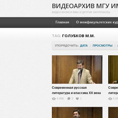
ВИДЕОАРХИВ МГУ И
ВИДЕОЗАПИСИ МФК И ДРУГИЕ МАТЕРИАЛЫ
Главная
О межфакультетских ку
TAG:
ГОЛУБКОВ М.М.
УПОРЯДОЧИТЬ:
ДАТА
|
ПРОСМОТРЫ
|
Современная русская
Совре
литература и классика XX века
литер
(модернизм, постмодернизм,
(моде
4.99K
2
1
5.6
реализм) — 5
реали