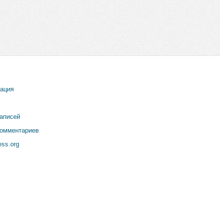
рация
записей
комментариев
ss.org