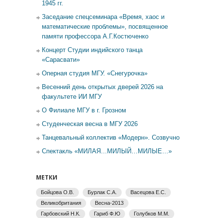
1945 гг.
Заседание спецсеминара «Время, хаос и
математические проблемы», посвященное
памяти профессора А.Г.Костюченко
Концерт Студии индийского танца
«Сарасвати»
Оперная студия МГУ. «Снегурочка»
Весенний день открытых дверей 2026 на
факультете ИИ МГУ
О Филиале МГУ в г. Грозном
Студенческая весна в МГУ 2026
Танцевальный коллектив «Модерн». Созвучно
Спектакль «МИЛАЯ…МИЛЫЙ…МИЛЫЕ…»
МЕТКИ
Бойцова О.В.
Бурлак С.А.
Васецова Е.С.
Великобритания
Весна-2013
Гарбовский Н.К.
Гариб Ф.Ю
Голубков М.М.