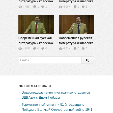
литература и классика
литература и классика
XX века (модернизм,
XX века (модернизм,
4.46K
1
1
4.06K
0
1
постмодернизм,
постмодернизм,
реализм) — 8
реализм) — 9
Современная русская
Современная русская
литература и классика
литература и классика
XX века (модернизм,
XX века (модернизм,
4.84K
0
0
4.31K
0
0
постмодернизм,
постмодернизм,
реализм) — 10
реализм) — 12
НОВЫЕ МАТЕРИАЛЫ
Видеопоздравления иностранных студентов
ВШГАдм с Днем Победы
Торжественный митинг к 81-й годовщине
Победы в Великой Отечественной войне 1941-