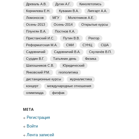
Древаль А.В.
Дугин А.Г.
Кинолетопись
Корнилова Е.Н.
Кувакин В.А.
Липгарт А.А.
Ломоносов
МГУ
Молотников А.Е.
Осень-2013
Осень-2014
Открытые курсы
Плунгян В.А.
Постнов К.А.
Пристанский И.С.
Путин В.В.
Ректор
Реформатская М.А.
СМИ
СУНЦ
США
Садовничий
Садовничий В.А.
Скулачёв В.П.
Сурдин В.Г.
Татьянин день
Физика
Шапошников С.В.
Юридический
Янковский Р.М.
геополитика
дистанционные курсы
журналистика
концерт
международные отношения
олимпиада
физфак
МЕТА
Регистрация
Войти
Лента записей