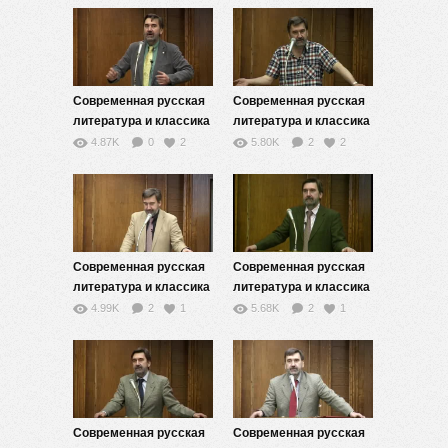
реализм) — 11
реализм) — 2
Современная русская
Современная русская
литература и классика
литература и классика
XX века (модернизм,
XX века (модернизм,
4.87K
0
2
5.80K
2
2
постмодернизм,
постмодернизм,
реализм) — 3
реализм) — 13
Современная русская
Современная русская
литература и классика
литература и классика
XX века (модернизм,
XX века (модернизм,
4.99K
2
1
5.68K
2
1
постмодернизм,
постмодернизм,
реализм) — 5
реализм) — 7
Современная русская
Современная русская