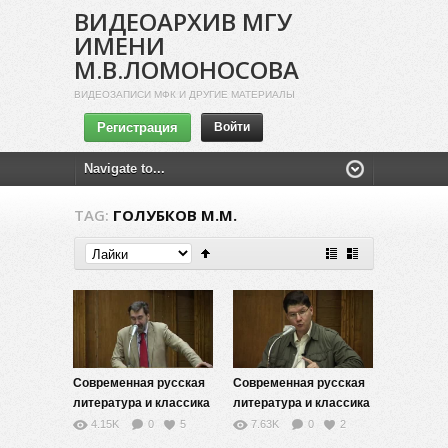
ВИДЕОАРХИВ МГУ
ИМЕНИ
М.В.ЛОМОНОСОВА
ВИДЕОЗАПИСИ МФК И ДРУГИЕ МАТЕРИАЛЫ
Регистрация
Войти
TAG:
ГОЛУБКОВ М.М.
Современная русская
Современная русская
литература и классика
литература и классика
XX века (модернизм,
XX века (модернизм,
4.15K
0
5
7.63K
0
2
постмодернизм,
постмодернизм,