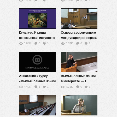
3.96K
0
1
3.80K
0
1
Культура Италии
Основы современного
сквозь века: искусство
международного права
жизни — 11
— 2
3.84K
0
1
3.07K
0
1
Аннотация к курсу
Вымышленные языки
«Вымышленные языки
в Интернете — 1
в Интернете»
4.40K
1
1
4.71K
0
1