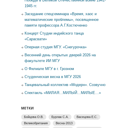
Победы в Великой Отечественной войне 1941-
1945 гг.
Заседание спецсеминара «Время, хаос и
математические проблемы», посвященное
памяти профессора А.Г.Костюченко
Концерт Студии индийского танца
«Сарасвати»
Оперная студия МГУ. «Снегурочка»
Весенний день открытых дверей 2026 на
факультете ИИ МГУ
О Филиале МГУ в г. Грозном
Студенческая весна в МГУ 2026
Танцевальный коллектив «Модерн». Созвучно
Спектакль «МИЛАЯ…МИЛЫЙ…МИЛЫЕ…»
МЕТКИ
Бойцова О.В.
Бурлак С.А.
Васецова Е.С.
Великобритания
Весна-2013