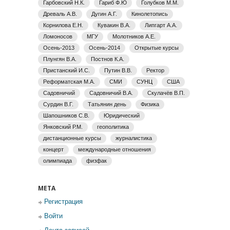
Гарбовский Н.К.
Гариб Ф.Ю
Голубков М.М.
Древаль А.В.
Дугин А.Г.
Кинолетопись
Корнилова Е.Н.
Кувакин В.А.
Липгарт А.А.
Ломоносов
МГУ
Молотников А.Е.
Осень-2013
Осень-2014
Открытые курсы
Плунгян В.А.
Постнов К.А.
Пристанский И.С.
Путин В.В.
Ректор
Реформатская М.А.
СМИ
СУНЦ
США
Садовничий
Садовничий В.А.
Скулачёв В.П.
Сурдин В.Г.
Татьянин день
Физика
Шапошников С.В.
Юридический
Янковский Р.М.
геополитика
дистанционные курсы
журналистика
концерт
международные отношения
олимпиада
физфак
МЕТА
Регистрация
Войти