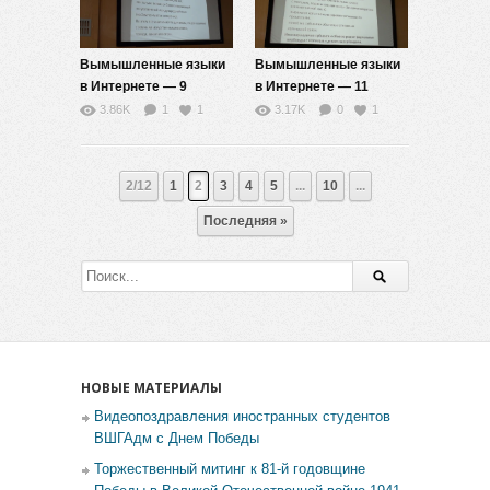
Вымышленные языки
Вымышленные языки
в Интернете — 9
в Интернете — 11
3.86K
1
1
3.17K
0
1
2/12
1
2
3
4
5
...
10
...
Последняя »
НОВЫЕ МАТЕРИАЛЫ
Видеопоздравления иностранных студентов
ВШГАдм с Днем Победы
Торжественный митинг к 81-й годовщине